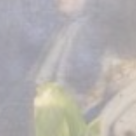
la experiencia
lidades básicas
or ejemplo,
Duración
Sesión
Sesión