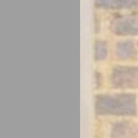
Marke
Las cookies de 
rastrear su com
Nombre
Pro
__vt
Trip
Datos
Proporcionar su
Nombre
Pro
__vt
Trip
Anunc