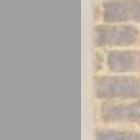
_deCountryR
_deCookiesC
fb_cookie_la
Estad
Las cookies de 
objetivo final 
Nombre
_ga_9NCS4L
_ga
TADCID
_ga_CMJG3Z