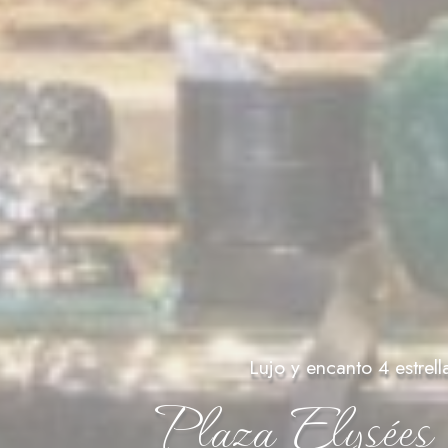
nsentimiento a terceros para publicidad personalizada.
veedor
Propósito
D
Advisor
This cookie is generally used by TripAdvisor for Advertising purposes
60
lección
Menos detalles
Lujo y encanto 4 estrell
Plaza Elysées