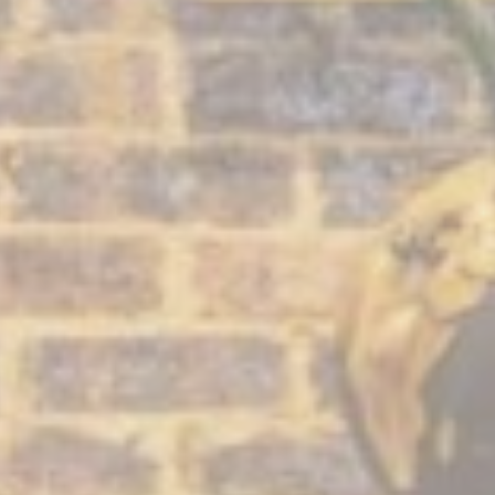
Analytics
performance and experience
ting y anuncios
marketing serán utilizadas principalmente por terceros para crear un perfil de usua
portamiento y hábitos en la web con fines de marketing.
veedor
Propósito
D
Advisor
This cookie is generally used by TripAdvisor for Advertising purposes
60
 de usuario publicitarios
 consentimiento para el envío de datos del usuario relacionados con publicidad a
veedor
Propósito
D
Advisor
This cookie is generally used by TripAdvisor for Advertising purposes
60
ios personalizados