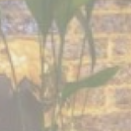
rio para
uración
 minutos
 Google.
uración
 minutos