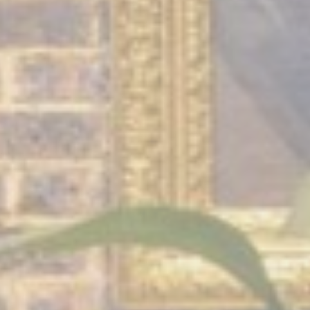
esp
D-edge Cookie
Remember user's consent on Cookies and
Consent
consent Identifier.
onsent
D-edge Cookie
Remember user's consent on Cookies and
Consent
consent Identifier.
w_consent
D-edge Cookie
Remember user's consent on Cookies and
Consent
consent Identifier.
ísticas
este tipo se utilizan para recopilar información del usuario sobre la ruta de navega
de analizar las estadísticas de forma agregada para mejorar el sitio web
Proveedor
Propósito
XEG7
Google
Google Analytics allows user tracking to enhance the website
Analytics
performance and experience
Google
Google Analytics allows user tracking to enhance the website
Analytics
performance and experience
TripAdvisor
Used for viewing embedding content such as widgets. It is als
used for user tracking across websites
E5EE
Google
Google Analytics allows user tracking to enhance the website