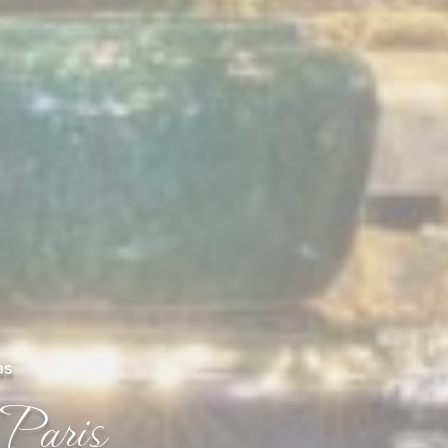
uración
 minutos
as
 Paris