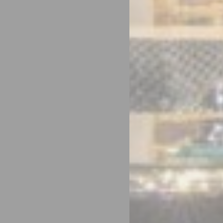
Proporcionar co
Nombre
Pro
__vt
Trip
Confirmar se