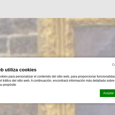
C
eb utiliza cookies
okies para personalizar el contenido del sitio web, para proporcionar funcionalid
 el tráfico del sitio web. A continuación, encontrará información más detallada sobr
u propósito
Aceptar 
okies de
d-edge Macaron CMP
. Última actualización:% lastupdate%.