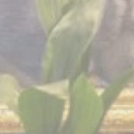
Sesión
Sesión
Sesión
ción con el
Duración
2 años
2 años
o
10 años
2 años