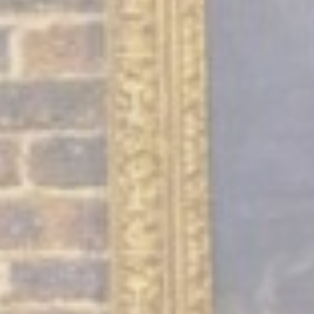
as cookies?
 pequeños fragmentos de información textual que utiliza el sitio web para mejorar 
epte todas las cookies o elija qué categorías desea permitir.
kies
sario
esarias permiten que el sitio web se comporte correctamente habilitando funciona
 sesión en áreas privadas o la navegación del sitio web
de este tipo
rencias
preferencia permiten guardar las preferencias del usuario para la próxima visita. P
 el idioma del usuario.
mbre
Proveedor
Propósito
nsentDeleteKey
D-edge Cookie
Remember user's consent on Cookies and
Consent
consent Identifier.
nsentID
D-edge Cookie
Remember user's consent on Cookies and
Consent
consent Identifier.