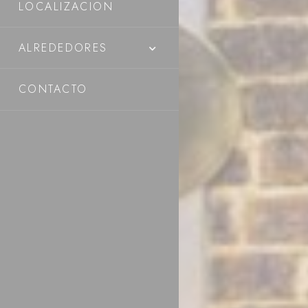
LOCALIZACION
¿Qué son l
Las cookies son
del usuario. Ac
ALREDEDORES
Política de coo
CONTACTO
Nece
Las cookies nec
como inicios de
No hay cookies 
Prefe
Las cookies de 
pueden contener
No
_deCookiesCo
_deCookiesCo