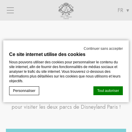
Menu
Continuer sans accepter
Ce site internet utilise des cookies
Disneyland Paris
Nous pouvons utiliser des cookies pour personnaliser le contenu du
site internet, afin de fournir des fonctionnalités de médias sociaux et
analyser le trafic du site internet. Vous trouverez ci-dessous des
informations plus détaillées sur les cookies que nous utilisons et leurs
objectifs.
Direct depuis le RER A, situé à 5 minutes de marche
Personnaliser
Tout autoriser
de l’hôtel Plaza Elysées, profitez de votre séjour
pour visiter les deux parcs de Disneyland Paris !
Déclaration de cookie par
d-edge Macaron CMP
. Dernière mise à
jour: 2023-11-21.
Que sont les cookies?