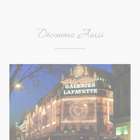
informations sur le parcours de navigation de l'utilisateur
dans le but d'analyser les statistiques de manière agrégée
afin d'améliorer le site internet.
Nom
Fournisseur
Objectif
Durée
Découvrez Aussi
_ga_9NCS4LXEG7
Google
Google Analytics
2 ans
Analytics
allows user tracking
to enhance the
website
performance and
experience
_ga
Google
Google Analytics
2 ans
Analytics
allows user tracking
to enhance the
website
performance and
experience
TADCID
TripAdvisor
Used for viewing
10
embedding content
ans
such as widgets. It
is also used for
user tracking
across websites
_ga_CMJG3ZE5EE
Google
Google Analytics
2 ans
Analytics
allows user tracking