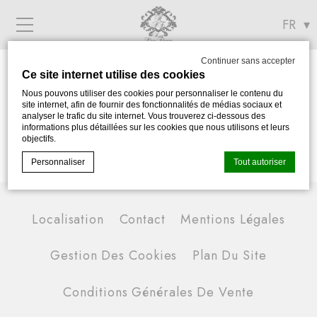
Menu
Continuer sans accepter
Ce site internet utilise des cookies
Conditions Générales De Vente
Nous pouvons utiliser des cookies pour personnaliser le contenu du
site internet, afin de fournir des fonctionnalités de médias sociaux et
analyser le trafic du site internet. Vous trouverez ci-dessous des
informations plus détaillées sur les cookies que nous utilisons et leurs
objectifs.
Personnaliser
Tout autoriser
Localisation
Contact
Mentions Légales
Déclaration de cookie par
d-edge Macaron CMP
. Dernière mise à
jour: 2023-11-21.
Que sont les cookies?
Gestion Des Cookies
Plan Du Site
Les cookies sont de petits morceaux d'informations
textuelles qui sont utilisés par le site internet pour améliorer
l'expérience utilisateur. Acceptez tous les cookies ou
Conditions Générales De Vente
choisissez les catégories que vous souhaitez autoriser.
relative aux cookies